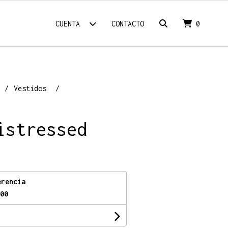
CUENTA
CONTACTO
0
Vestidos
istressed
erencia
00