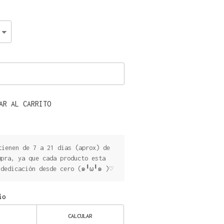
AR AL CARRITO
ienen de 7 a 21 dias (aprox) de
mpra, ya que cada producto esta
 dedicación desde cero (๑╹ω╹๑ )♡
ío
CALCULAR