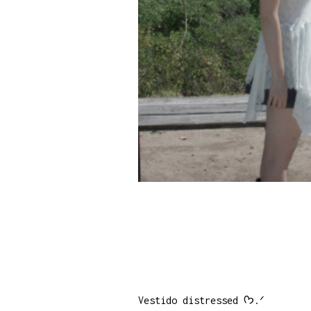
Vestido distressed ᡣ𐭩.ᐟ