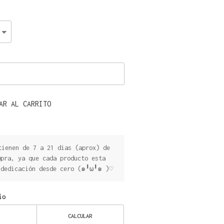
AR AL CARRITO
ienen de 7 a 21 dias (aprox) de
mpra, ya que cada producto esta
 dedicación desde cero (๑╹ω╹๑ )♡
ío
CALCULAR